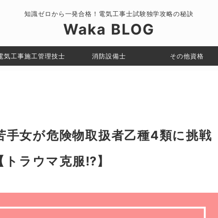
知識ゼロから一発合格！電気工事士試験独学攻略の秘訣
Waka BLOG
電気工事施工管理技士
消防設備士
その他資格
苦手女が危険物取扱者乙種4類に挑戦
【トラウマ克服⁉】