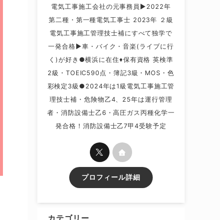
電気工事施工会社の元事務員▶2022年
第二種・第一種電気工事士 2023年 ２級
電気工事施工管理技士補にすべて独学で
一発合格▶車・バイク・音楽(ライブに行
く)が好き●横浜に在住♦保有資格 英検準
2級・TOEIC590点・簿記3級・MOS・色
彩検定3級●2024年は1級電気工事施工管
理技士補・危険物乙4、25年は運行管理
者・消防設備士乙6・高圧ガス丙種化学一
発合格！消防設備士乙7甲4受験予定
プロフィール詳細
カテゴリー