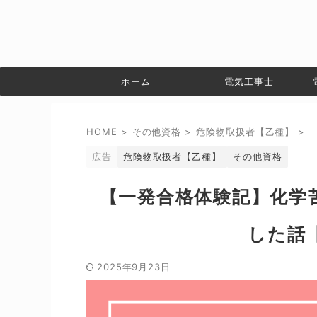
ホーム
電気工事士
HOME
>
その他資格
>
危険物取扱者【乙種】
>
広告
危険物取扱者【乙種】
その他資格
【一発合格体験記】化学
した話
2025年9月23日