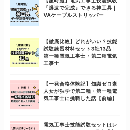
【超時短】電気工事士技能試験
『爆速で完成』できる神工具｜
VAケーブルストリッパー
【徹底比較】どれがいい？技能
試験練習材料セット3社13品｜
第一種電気工事士・第二種電気
工事士
【一発合格体験記】知識ゼロ素
人女が独学で第二種・第一種電
気工事士に挑戦した話【前編】
電気工事士技能試験セットはレ