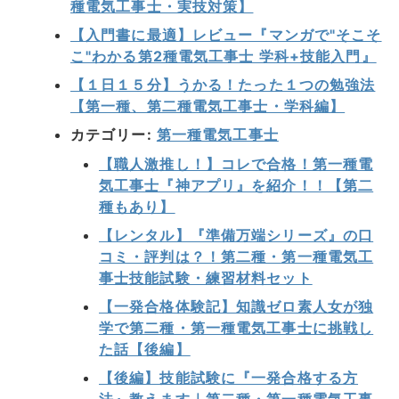
種電気工事士・実技対策】
【入門書に最適】レビュー『マンガで"そこそ
こ"わかる第2種電気工事士 学科+技能入門』
【１日１５分】うかる！たった１つの勉強法
【第一種、第二種電気工事士・学科編】
カテゴリー:
第一種電気工事士
【職人激推し！】コレで合格！第一種電
気工事士『神アプリ』を紹介！！【第二
種もあり】
【レンタル】『準備万端シリーズ』の口
コミ・評判は？！第二種・第一種電気工
事士技能試験・練習材料セット
【一発合格体験記】知識ゼロ素人女が独
学で第二種・第一種電気工事士に挑戦し
た話【後編】
【後編】技能試験に『一発合格する方