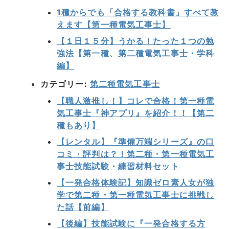
1種からでも「合格する教科書」すべて教
えます【第一種電気工事士】
【１日１５分】うかる！たった１つの勉
強法【第一種、第二種電気工事士・学科
編】
カテゴリー:
第二種電気工事士
【職人激推し！】コレで合格！第一種電
気工事士『神アプリ』を紹介！！【第二
種もあり】
【レンタル】『準備万端シリーズ』の口
コミ・評判は？！第二種・第一種電気工
事士技能試験・練習材料セット
【一発合格体験記】知識ゼロ素人女が独
学で第二種・第一種電気工事士に挑戦し
た話【前編】
【後編】技能試験に『一発合格する方