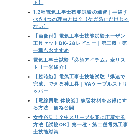
ト】
1,2種電気工事士技能試験の練習｜手袋す
べき4つの理由とは？【ケガ防止だけじゃ
ない】
【画像付】電気工事士技能試験ホーザン
工具セットDK-28レビュー｜第二種・第
一種もおすすめ
電気工事士試験『必須アイテム』全リス
ト【一挙紹介】
【超時短】電気工事士技能試験『爆速で
完成』できる神工具｜VAケーブルストリ
ッパー
【電線買取 体験談】練習材料をお得にす
る方法・価格公開
女性必見！？中スリーブを楽に圧着する
方法【試験OK】第一種・第二種電気工事
士技能対策