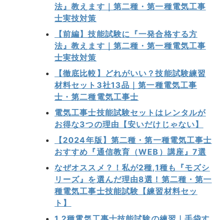
法』教えます｜第二種・第一種電気工事
士実技対策
【前編】技能試験に『一発合格する方
法』教えます｜第二種・第一種電気工事
士実技対策
【徹底比較】どれがいい？技能試験練習
材料セット3社13品｜第一種電気工事
士・第二種電気工事士
電気工事士技能試験セットはレンタルが
お得な3つの理由【安いだけじゃない】
【2024年版】第二種・第一種電気工事士
おすすめ『通信教育（WEB）講座』7選
なぜオススメ？！私が2種,1種も『モズシ
リーズ』を選んだ理由8選！第二種・第一
種電気工事士技能試験【練習材料セッ
ト】
1,2種電気工事士技能試験の練習｜手袋す