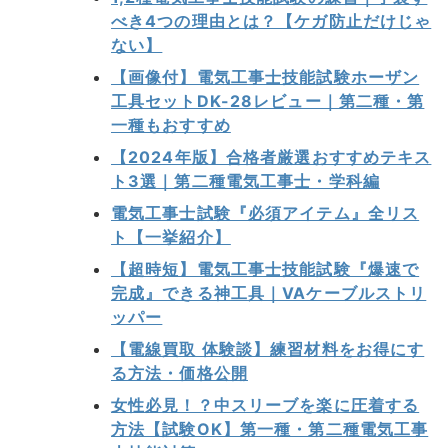
べき4つの理由とは？【ケガ防止だけじゃ
ない】
【画像付】電気工事士技能試験ホーザン
工具セットDK-28レビュー｜第二種・第
一種もおすすめ
【2024年版】合格者厳選おすすめテキス
ト3選｜第二種電気工事士・学科編
電気工事士試験『必須アイテム』全リス
ト【一挙紹介】
【超時短】電気工事士技能試験『爆速で
完成』できる神工具｜VAケーブルストリ
ッパー
【電線買取 体験談】練習材料をお得にす
る方法・価格公開
女性必見！？中スリーブを楽に圧着する
方法【試験OK】第一種・第二種電気工事