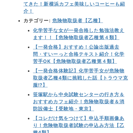
てきた！新横浜カフェ美味しいコーヒーも紹
介！
カテゴリー:
危険物取扱者【乙種】
化学苦手な女が一発合格した勉強法教え
ます！！【危険物取扱者乙種第４類】
【一発合格】おすすめ！公論出版過去
問・すいーっと合格テキスト紹介！化学
苦手OK【危険物取扱者乙種第４類】
【一発合格体験記】化学苦手女が危険物
取扱者乙種4類に挑戦した話【トラウマ克
服⁉】
笹塚駅から中央試験センターの行き方＆
おすすめカフェ紹介！危険物取扱者＆消
防設備士【受験地・東京】
【コレだけ気をつけて】申込手順画像あ
り！危険物取扱者試験の申込み方法【乙
種4類】