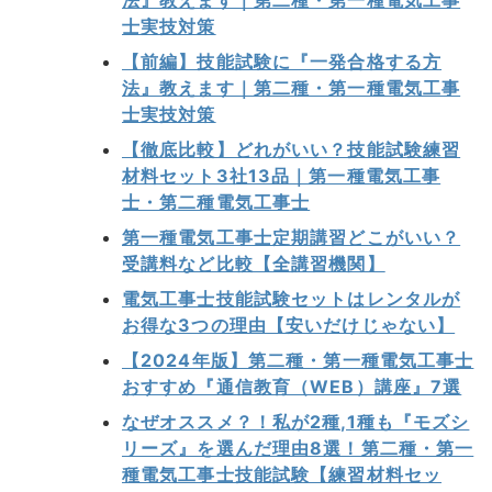
法』教えます｜第二種・第一種電気工事
士実技対策
【前編】技能試験に『一発合格する方
法』教えます｜第二種・第一種電気工事
士実技対策
【徹底比較】どれがいい？技能試験練習
材料セット3社13品｜第一種電気工事
士・第二種電気工事士
第一種電気工事士定期講習どこがいい？
受講料など比較【全講習機関】
電気工事士技能試験セットはレンタルが
お得な3つの理由【安いだけじゃない】
【2024年版】第二種・第一種電気工事士
おすすめ『通信教育（WEB）講座』7選
なぜオススメ？！私が2種,1種も『モズシ
リーズ』を選んだ理由8選！第二種・第一
種電気工事士技能試験【練習材料セッ