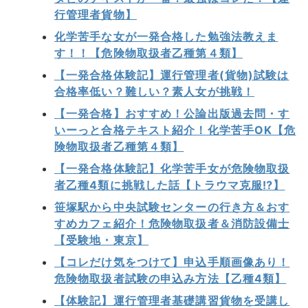
行管理者貨物】
化学苦手な女が一発合格した勉強法教えま
す！！【危険物取扱者乙種第４類】
【一発合格体験記】運行管理者(貨物)試験は
合格率低い？難しい？素人女が挑戦！
【一発合格】おすすめ！公論出版過去問・す
いーっと合格テキスト紹介！化学苦手OK【危
険物取扱者乙種第４類】
【一発合格体験記】化学苦手女が危険物取扱
者乙種4類に挑戦した話【トラウマ克服⁉】
笹塚駅から中央試験センターの行き方＆おす
すめカフェ紹介！危険物取扱者＆消防設備士
【受験地・東京】
【コレだけ気をつけて】申込手順画像あり！
危険物取扱者試験の申込み方法【乙種4類】
【体験記】運行管理者基礎講習貨物を受講し