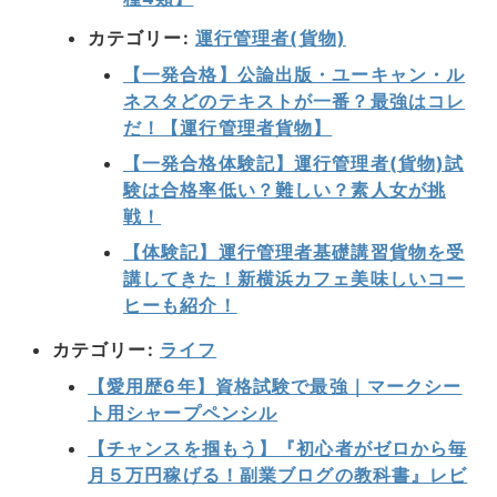
カテゴリー:
運行管理者(貨物)
【一発合格】公論出版・ユーキャン・ル
ネスタどのテキストが一番？最強はコレ
だ！【運行管理者貨物】
【一発合格体験記】運行管理者(貨物)試
験は合格率低い？難しい？素人女が挑
戦！
【体験記】運行管理者基礎講習貨物を受
講してきた！新横浜カフェ美味しいコー
ヒーも紹介！
カテゴリー:
ライフ
【愛用歴6年】資格試験で最強｜マークシー
ト用シャープペンシル
【チャンスを掴もう】『初心者がゼロから毎
月５万円稼げる！副業ブログの教科書』レビ