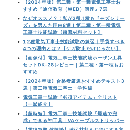
【2024年版】第二種・第一種電気工事士お
すすめ『通信教育（WEB）講座』7選
なぜオススメ？！私が2種,1種も『モズシリー
ズ』を選んだ理由8選！第二種・第一種電気
工事士技能試験【練習材料セット】
1,2種電気工事士技能試験の練習｜手袋すべき
4つの理由とは？【ケガ防止だけじゃない】
【画像付】電気工事士技能試験ホーザン工具
セットDK-28レビュー｜第二種・第一種もお
すすめ
【2024年版】合格者厳選おすすめテキスト3
選｜第二種電気工事士・学科編
電気工事士試験『必須アイテム』全リスト
【一挙紹介】
【超時短】電気工事士技能試験『爆速で完
成』できる神工具｜VAケーブルストリッパー
【電線買取 体験談】練習材料をお得にする方