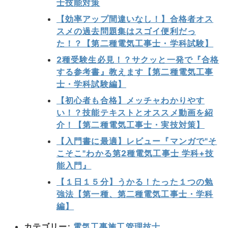
士技能対策
【効率アップ間違いなし！】合格者オス
スメの過去問題集はスゴイ便利だっ
た！？【第二種電気工事士・学科試験】
2種受験生必見！？サクッと一発で『合格
する参考書』教えます【第二種電気工事
士・学科試験編】
【初心者も合格】メッチャわかりやす
い！？技能テキストとオススメ動画を紹
介！【第二種電気工事士・実技対策】
【入門書に最適】レビュー『マンガで"そ
こそこ"わかる第2種電気工事士 学科+技
能入門』
【１日１５分】うかる！たった１つの勉
強法【第一種、第二種電気工事士・学科
編】
カテゴリー:
電気工事施工管理技士