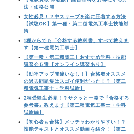
法・価格公開
女性必見！？中スリーブを楽に圧着する方法
【試験OK】第一種・第二種電気工事士技能対
策
1種からでも「合格する教科書」すべて教えま
す【第一種電気工事士】
【第一種・第二種電工】おすすめ学科・技能
講習会５選【オンライン講習あり】
【効率アップ間違いなし！】合格者オススメ
の過去問題集はスゴイ便利だった！？【第二
種電気工事士・学科試験】
2種受験生必見！？サクッと一発で『合格する
参考書』教えます【第二種電気工事士・学科
試験編】
【初心者も合格】メッチャわかりやすい！？
技能テキストとオススメ動画を紹介！【第二