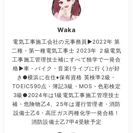
Waka
電気工事施工会社の元事務員▶2022年 第
二種・第一種電気工事士 2023年 ２級電気
工事施工管理技士補にすべて独学で一発合
格▶車・バイク・音楽(ライブに行く)が好
き●横浜に在住♦保有資格 英検準2級・
TOEIC590点・簿記3級・MOS・色彩検定
3級●2024年は1級電気工事施工管理技士
補・危険物乙4、25年は運行管理者・消防
設備士乙6・高圧ガス丙種化学一発合格！
消防設備士乙7甲4受験予定