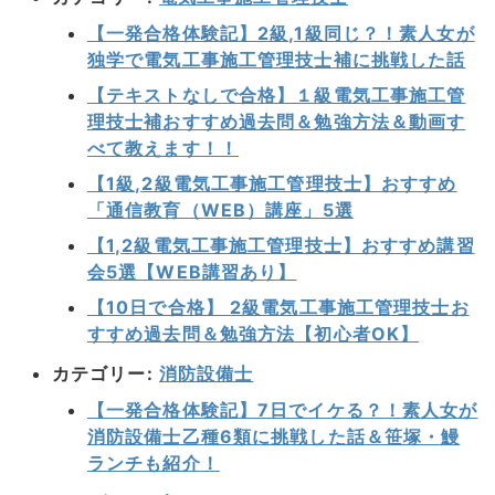
【一発合格体験記】2級,1級同じ？！素人女が
独学で電気工事施工管理技士補に挑戦した話
【テキストなしで合格】１級電気工事施工管
理技士補おすすめ過去問＆勉強方法＆動画す
べて教えます！！
【1級,2級電気工事施工管理技士】おすすめ
「通信教育（WEB）講座」5選
【1,2級電気工事施工管理技士】おすすめ講習
会5選【WEB講習あり】
【10日で合格】 2級電気工事施工管理技士お
すすめ過去問＆勉強方法【初心者OK】
カテゴリー:
消防設備士
【一発合格体験記】7日でイケる？！素人女が
消防設備士乙種6類に挑戦した話＆笹塚・鰻
ランチも紹介！