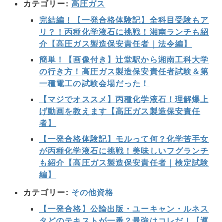
カテゴリー:
高圧ガス
完結編！【一発合格体験記】全科目受験もア
リ？！丙種化学液石に挑戦！湘南ランチも紹
介【高圧ガス製造保安責任者｜法令編】
簡単！【画像付き】辻堂駅から湘南工科大学
の行き方！高圧ガス製造保安責任者試験＆第
一種電工の試験会場だった！
【マジでオススメ】丙種化学液石！理解爆上
げ動画を教えます【高圧ガス製造保安責任
者】
【一発合格体験記】モルって何？化学苦手女
が丙種化学液石に挑戦！美味しいフグランチ
も紹介【高圧ガス製造保安責任者｜検定試験
編】
カテゴリー:
その他資格
【一発合格】公論出版・ユーキャン・ルネス
タどのテキストが一番？最強はコレだ！【運