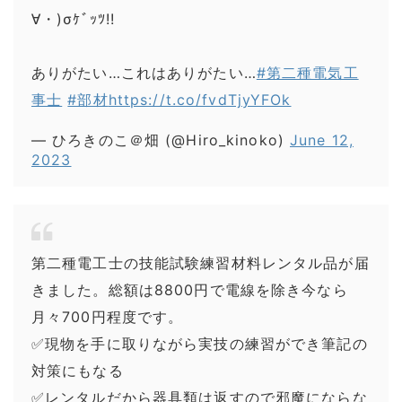
∀・)σｹﾞｯﾂ!!
ありがたい…これはありがたい…
#第二種電気工
事士
#部材
https://t.co/fvdTjyYFOk
— ひろきのこ＠畑 (@Hiro_kinoko)
June 12,
2023
第二種電工士の技能試験練習材料レンタル品が届
きました。総額は8800円で電線を除き今なら
月々700円程度です。
✅現物を手に取りながら実技の練習ができ筆記の
対策にもなる
✅レンタルだから器具類は返すので邪魔にならな