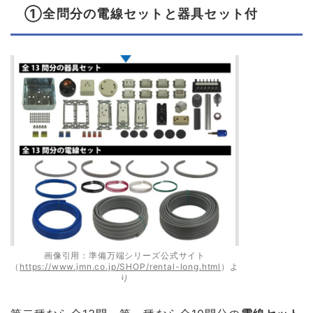
①全問分の電線セットと器具セット付
画像引用：準備万端シリーズ公式サイト
（
https://www.jmn.co.jp/SHOP/rental-long.html
）よ
り