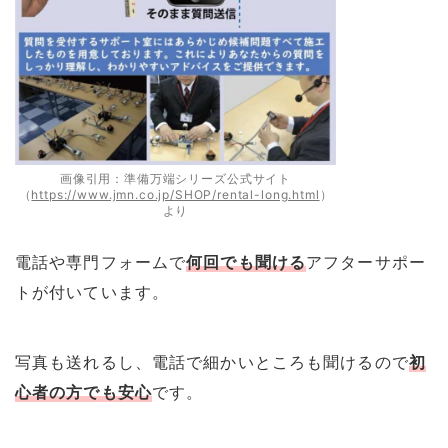
画像引用：準備万端シリーズ公式サイト
（
https://www.jmn.co.jp/SHOP/rental-long.html
）
より
電話や専門フォームで
何回でも聞ける
アフターサポー
トが付いています。
写真も送れるし、電話で細かいところも聞けるので
初
心者の方でも安心
です。