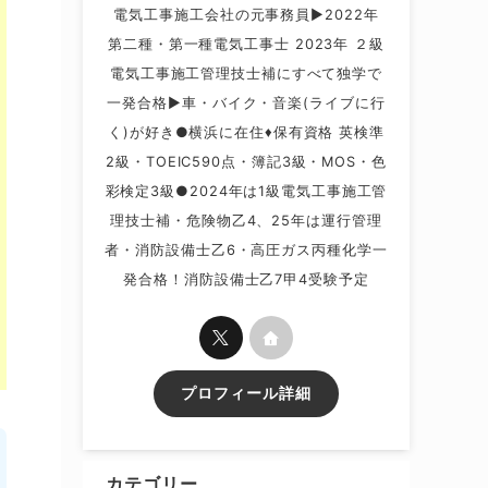
電気工事施工会社の元事務員▶2022年
第二種・第一種電気工事士 2023年 ２級
電気工事施工管理技士補にすべて独学で
一発合格▶車・バイク・音楽(ライブに行
く)が好き●横浜に在住♦保有資格 英検準
2級・TOEIC590点・簿記3級・MOS・色
彩検定3級●2024年は1級電気工事施工管
理技士補・危険物乙4、25年は運行管理
者・消防設備士乙6・高圧ガス丙種化学一
発合格！消防設備士乙7甲4受験予定
プロフィール詳細
カテゴリー